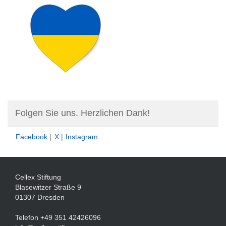
Folgen Sie uns. Herzlichen Dank!
Facebook
|
X
|
Instagram
Cellex Stiftung
Blasewitzer Straße 9
01307 Dresden
Telefon +49 351 42426096