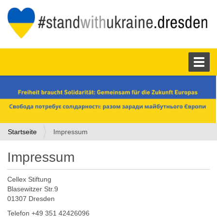
S
Toggl
e
k
t
i
o
n
e
n
Startseite
Impressum
Impressum
Cellex Stiftung
Blasewitzer Str.9
01307 Dresden
Telefon +49 351 42426096